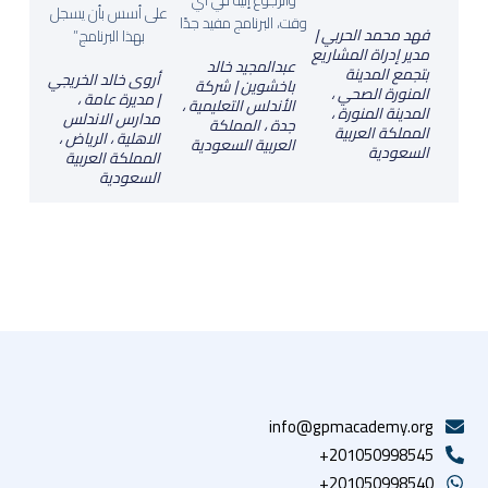
على أسس بأن يسجل
وقت، البرنامج مفيد جدًا
فهد محمد الحربي |
بهذا البرنامج.”
مدير إدراة المشاريع
عبدالمجيد خالد
بتجمع المدينة
أروى خالد الخريجي
باخشوين | شركة
المنورة الصحي ،
| مديرة عامة ،
الأندلس التعليمية ،
المدينة المنورة ،
مدارس الاندلس
جدة ، المملكة
المملكة العربية
الاهلية ، الرياض ،
العربية السعودية
السعودية
المملكة العربية
السعودية
info@gpmacademy.org
201050998545+
201050998540+