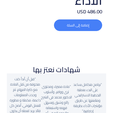
الأداء
التوقيع
USD
486
.00
ليس لديك حساب ؟
تسجيل الدخول
إضافة إلى السلة
شهادات نعتز بها
“قبل أن أبدأ كنت
متخوفة من ثقل المادة
“برنامج متكامل يساعد
“مادة مميزة، ومحتوى
مع كثرة المهام، ثم
على البدء بعملية
ثري ووافر، وأسلوب
وجدت المعلومات
التخطيط الاستراتيجي
الدكتور محمد في الشرح
داعمة، مكملة و مطورة
ومتابعتها عن طريق
رائع وشيق ويسهل
للعمل اليومي، أنصح كل
مؤشرات الأداء بطريقة
فهمه واستيعابه
قائد يريد لعمله أن يكون
إحترافية.”
والرجوع إليه في أي