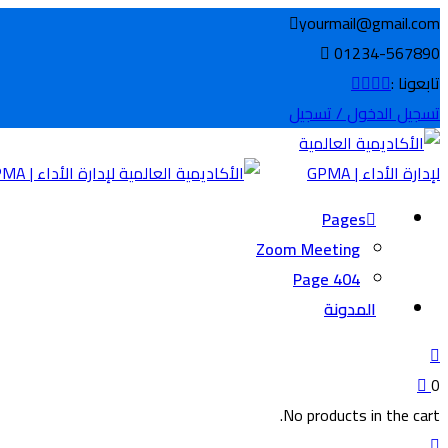
تخطي
yourmail@gmail.com
إلى
01234-567890
المحتوى
تابعونا :
تسجيل الدخول / تسجيل
Pages
Zoom Meeting
404 Page
المدونة
0
No products in the cart.