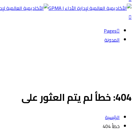
Pages
المدونة
404: خطأ لم يتم العثور على
الرئيسية
خطأ 404