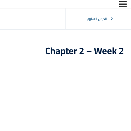
تسجيل الدخول
التوقيع
الدرس السابق
تسجيل الدخول
ليس لديك حساب ؟
التوقيع
Chapter 2 – Week 2
فقدت كلمة المرور الخاصة بك ؟
تذكر لي