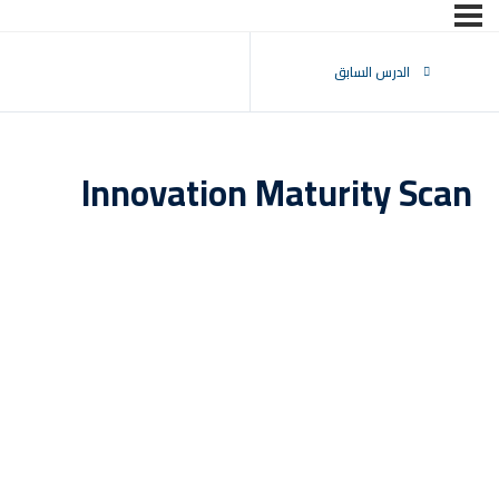
تسجيل الدخول
التوقيع
الدرس السابق
تسجيل الدخول
ليس لديك حساب ؟
التوقيع
Innovation Maturity Scan
فقدت كلمة المرور الخاصة بك ؟
تذكر لي